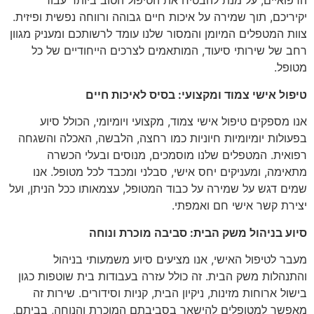
הרפואיים, על מנת להבטיח את הטיפול הטוב ביותר עבור
יקיריכם, תוך שמירה על איכות חיים גבוהה ורווחה נפשית ופיזית.
צוות המטפלים המיומן והמסור שלנו עומד לרשותכם ומעניק מגוון
רחב של שירותי סיעוד, המותאמים לצרכים הייחודיים של כל
מטופל.
טיפול אישי צמוד ומקצועי: בסיס לאיכות חיים
אנו מספקים טיפול אישי צמוד, מקצועי ויומיומי, הכולל סיוע
בפעולות יומיומיות חיוניות כמו רחצה, הלבשה, האכלה והשגחה
רפואית. המטפלים שלנו מוסמכים, מנוסים ובעלי הכשרה
מתאימה, ומעניקים יחס אישי, סבלני ומכבד לכל מטופל. אנו
שמים דגש על שמירה על כבוד המטופל, עצמאותו ככל הניתן, ועל
יצירת קשר אישי חם ואמפתי.
סיוע בניהול משק הבית: סביבה מוכרת ונוחה
מעבר לטיפול האישי, אנו מציעים סיוע משמעותי בניהול
והתנהלות משק הבית. זה כולל עזרה בעבודות בית שוטפות כגון
בישול ארוחות מזינות, ניקיון הבית, קניות וסידורים. שירות זה
מאפשר למטופלים להישאר בסביבתם המוכרת והנוחה, בביתם,